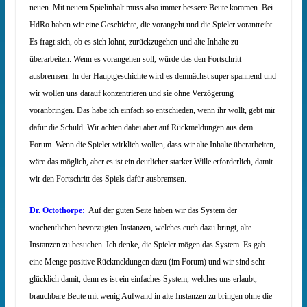
neuen. Mit neuem Spielinhalt muss also immer bessere Beute kommen. Bei
HdRo haben wir eine Geschichte, die vorangeht und die Spieler vorantreibt.
Es fragt sich, ob es sich lohnt, zurückzugehen und alte Inhalte zu
überarbeiten. Wenn es vorangehen soll, würde das den Fortschritt
ausbremsen. In der Hauptgeschichte wird es demnächst super spannend und
wir wollen uns darauf konzentrieren und sie ohne Verzögerung
voranbringen. Das habe ich einfach so entschieden, wenn ihr wollt, gebt mir
dafür die Schuld. Wir achten dabei aber auf Rückmeldungen aus dem
Forum. Wenn die Spieler wirklich wollen, dass wir alte Inhalte überarbeiten,
wäre das möglich, aber es ist ein deutlicher starker Wille erforderlich, damit
wir den Fortschritt des Spiels dafür ausbremsen.
Dr. Octothorpe:
Auf der guten Seite haben wir das System der
wöchentlichen bevorzugten Instanzen, welches euch dazu bringt, alte
Instanzen zu besuchen. Ich denke, die Spieler mögen das System. Es gab
eine Menge positive Rückmeldungen dazu (im Forum) und wir sind sehr
glücklich damit, denn es ist ein einfaches System, welches uns erlaubt,
brauchbare Beute mit wenig Aufwand in alte Instanzen zu bringen ohne die