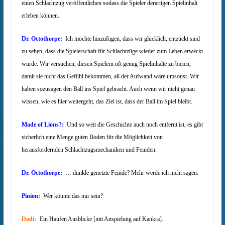
einen Schlachtzug veröffentlichen sodass die Spieler derartigen Spielinhalt
erleben können.
Dr. Octothorpe:
Ich möchte hinzufügen, dass wir glücklich, entzückt sind
zu sehen, dass die Spielerschaft für Schlachtzüge wieder zum Leben erweckt
wurde. Wir versuchen, diesen Spielern oft genug Spielinhalte zu bieten,
damit sie nicht das Gefühl bekommen, all der Aufwand wäre umsonst. Wir
haben sozusagen den Ball ins Spiel gebracht. Auch wenn wir nicht genau
wissen, wie es hier weitergeht, das Ziel ist, dass der Ball im Spiel bleibt.
Made of Lions?:
Und so weit die Geschichte auch noch entfernt ist, es gibt
sicherlich eine Menge guten Boden für die Möglichkeit von
herausfordernden Schlachtzugsmechaniken und Feinden.
Dr. Octothorpe:
… dunkle genetzte Feinde? Mehr werde ich nicht sagen.
Pinion:
Wer könnte das nur sein?
Dadi:
Ein Haufen Ausblicke
[mit Anspielung auf Kankra].