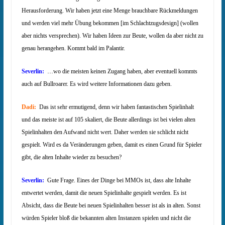
Herausforderung. Wir haben jetzt eine Menge brauchbare Rückmeldungen
und werden viel mehr Übung bekommen [im Schlachtzugsdesign] (wollen
aber nichts versprechen). Wir haben Ideen zur Beute, wollen da aber nicht zu
genau herangehen. Kommt bald im Palantir.
Severlin:
…wo die meisten keinen Zugang haben, aber eventuell kommts
auch auf Bullroarer. Es wird weitere Informationen dazu geben.
Dadi:
Das ist sehr ermutigend, denn wir haben fantastischen Spielinhalt
und das meiste ist auf 105 skaliert, die Beute allerdings ist bei vielen alten
Spielinhalten den Aufwand nicht wert. Daher werden sie schlicht nicht
gespielt. Wird es da Veränderungen geben, damit es einen Grund für Spieler
gibt, die alten Inhalte wieder zu besuchen?
Severlin:
Gute Frage. Eines der Dinge bei MMOs ist, dass alte Inhalte
entwertet werden, damit die neuen Spielinhalte gespielt werden. Es ist
Absicht, dass die Beute bei neuen Spielinhalten besser ist als in alten. Sonst
würden Spieler bloß die bekannten alten Instanzen spielen und nicht die