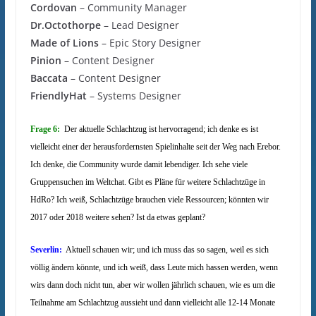
Cordovan
– Community Manager
Dr.Octothorpe
– Lead Designer
Made of Lions
– Epic Story Designer
Pinion
– Content Designer
Baccata
– Content Designer
FriendlyHat
– Systems Designer
Frage 6:
Der aktuelle Schlachtzug ist hervorragend; ich denke es ist
vielleicht einer der herausfordernsten Spielinhalte seit der Weg nach Erebor.
Ich denke, die Community wurde damit lebendiger. Ich sehe viele
Gruppensuchen im Weltchat. Gibt es Pläne für weitere Schlachtzüge in
HdRo? Ich weiß, Schlachtzüge brauchen viele Ressourcen; könnten wir
2017 oder 2018 weitere sehen? Ist da etwas geplant?
Severlin:
Aktuell schauen wir; und ich muss das so sagen, weil es sich
völlig ändern könnte, und ich weiß, dass Leute mich hassen werden, wenn
wirs dann doch nicht tun, aber wir wollen jährlich schauen, wie es um die
Teilnahme am Schlachtzug aussieht und dann vielleicht alle 12-14 Monate