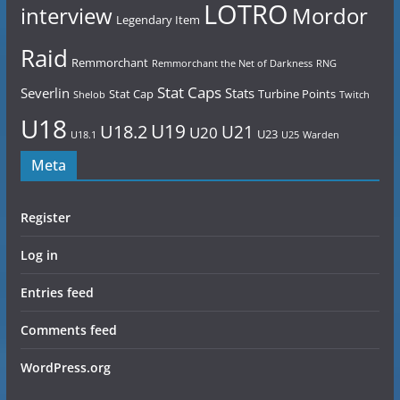
LOTRO
Mordor
interview
Legendary Item
Raid
Remmorchant
Remmorchant the Net of Darkness
RNG
Stat Caps
Severlin
Stats
Stat Cap
Turbine Points
Shelob
Twitch
U18
U19
U18.2
U21
U20
U23
U18.1
U25
Warden
Meta
Register
Log in
Entries feed
Comments feed
WordPress.org