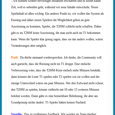
– wir können weitere bevorzugte Instanzen erschaffen und es kostet kaum
Zeit, weil es nebenbei geht, während wir neue Inhalte entwickeln. Neuer
Spielinhalt ist allen wichtig. Ein anderer Punkt ist, wir wollen das System als
Einstieg und daher neuen Spielern die Möglichkeit geben an gute
Ausrüstung zu kommen, Spieler, die T2HM schlicht nicht schaffen. Daher
gibt es im T2HM keine Ausrüstung, die man nicht auch im T1 bekommen
kann. Wenn die Spieler klar genug sagen, dass sie das anders wollen, wären
Veränderungen aber möglich.
Dadi:
Da dürfte niemand wiedersprechen. Ich denke, die Community will
auch garnicht, dass die Rüstung nicht im T1 droppt. Eine einfache
Verbesserung wäre, dass die T2HM-Kiste einfach mehr Münzen beinhält,
dann können die Leute T1 spielen oder T2 spielen wie sie wollen und der
einzige Unterschied wären ein paar Münzen. Wer den Aufwand nicht scheut,
den T2HM zu spielen, könnte vielleicht mit 10 oder 15 weiteren Münzen
belohnt werden. Dann gäbe es eine bemerkbare Belohnung, die aber am
Grundprinzip nichts ändert. T1-Spieler hätten keinen Nachteil.
Severlin:
Das ist großartiges Feedback. Wir werden im Team darüber