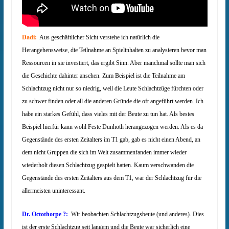
Dadi:
Aus geschäftlicher Sicht verstehe ich natürlich die
Herangehensweise, die Teilnahme an Spielinhalten zu analysieren bevor man
Ressourcen in sie investiert, das ergibt Sinn. Aber manchmal sollte man sich
die Geschichte dahinter ansehen. Zum Beispiel ist die Teilnahme am
Schlachtzug nicht nur so niedrig, weil die Leute Schlachtzüge fürchten oder
zu schwer finden oder all die anderen Gründe die oft angeführt werden. Ich
habe ein starkes Gefühl, dass vieles mit der Beute zu tun hat. Als bestes
Beispiel hierfür kann wohl Feste Dunhoth herangezogen werden. Als es da
Gegenstände des ersten Zeitalters im T1 gab, gab es nicht einen Abend, an
dem nicht Gruppen die sich im Welt zusammenfanden immer wieder
wiederholt diesen Schlachtzug gespielt hatten. Kaum verschwanden die
Gegenstände des ersten Zeitalters aus dem T1, war der Schlachtzug für die
allermeisten uninteressant.
Dr. Octothorpe ?:
Wir beobachten Schlachtzugsbeute (und anderes). Dies
ist der erste Schlachtzug seit langem und die Beute war sicherlich eine