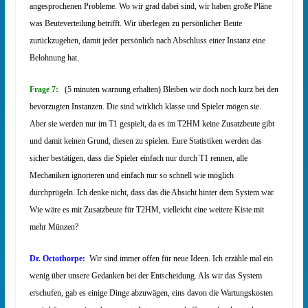
angesprochenen Probleme. Wo wir grad dabei sind, wir haben große Pläne
was Beuteverteilung betrifft. Wir überlegen zu persönlicher Beute
zurückzugehen, damit jeder persönlich nach Abschluss einer Instanz eine
Belohnung hat.
Frage 7:
(5 minuten warnung erhalten) Bleiben wir doch noch kurz bei den
bevorzugten Instanzen. Die sind wirklich klasse und Spieler mögen sie.
Aber sie werden nur im T1 gespielt, da es im T2HM keine Zusatzbeute gibt
und damit keinen Grund, diesen zu spielen. Eure Statistiken werden das
sicher bestätigen, dass die Spieler einfach nur durch T1 rennen, alle
Mechaniken ignorieren und einfach nur so schnell wie möglich
durchprügeln. Ich denke nicht, dass das die Absicht hinter dem System war.
Wie wäre es mit Zusatzbeute für T2HM, vielleicht eine weitere Kiste mit
mehr Münzen?
Dr. Octothorpe:
Wir sind immer offen für neue Ideen. Ich erzähle mal ein
wenig über unsere Gedanken bei der Entscheidung. Als wir das System
erschufen, gab es einige Dinge abzuwägen, eins davon die Wartungskosten