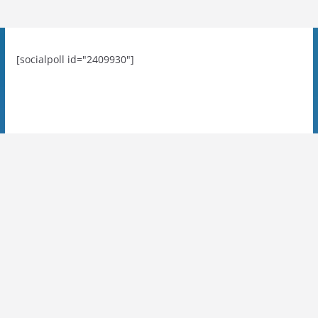
[socialpoll id="2409930"]