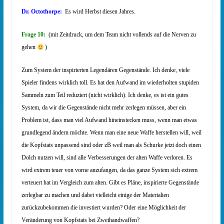
Dr. Octothorpe:
Es wird Herbst diesen Jahres.
Frage 10:
(mit Zeitdruck, um dem Team nicht vollends auf die Nerven zu
gehen
)
Zum System der inspirierten Legendären Gegenstände. Ich denke, viele
Spieler findens wirklich toll. Es hat den Aufwand im wiederholten stupiden
Sammeln zum Teil reduziert (nicht wirklich). Ich denke, es ist ein gutes
System, da wir die Gegenstände nicht mehr zerlegen müssen, aber ein
Problem ist, dass man viel Aufwand hineinstecken muss, wenn man etwas
grundlegend ändern möchte. Wenn man eine neue Waffe herstellen will, weil
die Kopfstats unpassend sind oder zB weil man als Schurke jetzt doch einen
Dolch nutzen will, sind alle Verbesserungen der alten Waffe verloren. Es
wird extrem teuer von vorne anzufangen, da das ganze System sich extrem
verteuert hat im Vergleich zum alten. Gibt es Pläne, inspirierte Gegenstände
zerlegbar zu machen und dabei vielleicht einige der Materialien
zurückzubekommen die investiert wurden? Oder eine Möglichkeit der
Veränderung von Kopfstats bei Zweihandwaffen?