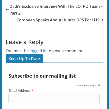
o
e
t
a
Dadi’s Exclusive Interview With The LOTRO Team –
o
r
(
f
k
(
O
r
(
O
p
i
Part 2
O
p
e
e
p
e
n
n
Cordovan Speaks About Hunter DPS For U19
e
n
s
d
n
s
i
(
s
i
n
O
i
n
n
p
n
n
e
e
n
e
w
n
Leave a Reply
e
w
w
s
w
w
i
i
w
i
n
n
i
n
d
n
You must be
logged in
to post a comment.
n
d
o
e
d
o
w
w
Keep Up To Date
o
w
)
w
w
)
i
)
n
d
o
Subscribe to our mailing list
w
)
*
indicates required
*
Email Address