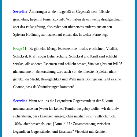
Severlin:
Änderungen an den Legendären Gegenständen, falls sie
geschehen, liegen in ferner Zukunft. Wir haben da ein wenig draufgeschaut,
aber das ist langfristig, also reden wir über etwas anderes anstatt den
Spielern Hoffnung zu machen auf etwas, das in weiter Ferne liegt.
Frage 11:
Es gibt eine Menge Essenzen die nutzlos erscheinen; Vitalität,
Schicksal, Kraft, sogar Beherrschung. Schicksal und Kraft sind schlicht
witzlos, alle anderen Essenzen sind schlicht besser, Vitalität gibts auf lvl105
nichtmal mehr, Beherrschung wird auch von den meisten Spielern nicht
genutzt, da Macht, Beweglichkeit und Wille mehr Boni geben. Gibt es eine
Chance, dass da Veränderungen kommen?
Severlin:
Wenn wir uns die Legendären Gegenstände in der Zukunft
nochmal ansehen (wozu ich keinen Termin rausgebe) wollen wir definitiv
sicherstellen, dass Essenzen ausgeglichen nützlich sind. Vielleicht nicht
100%, aber besser als jetzt. [Anm. d. Ü.: Zusammenhang zwischen
Legendären Gegenständen und Essenzen? Vielleicht mit Relikten